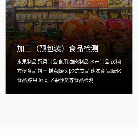
加工（预包装）食品检测
水果制品|蔬菜制品|食用油|肉制品|水产制品|饮料|
方便食品|饼干|糕点|罐头|冷冻饮品|速冻食品|膨化
食品|糖果|酒类|坚果炒货等食品检测