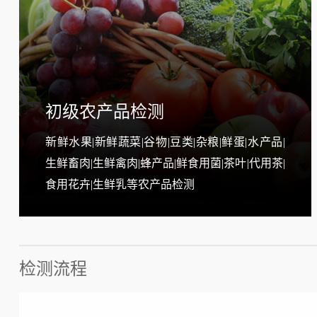
初级农产品检测
新鲜水果|新鲜蔬菜|谷物|豆类|杂粮|鲜蛋|水产品|
生鲜畜肉|生鲜禽肉|蜂产品|鲜食用菌|茶叶|代用茶|
食用花卉|生鲜乳等农产品检测
检测流程