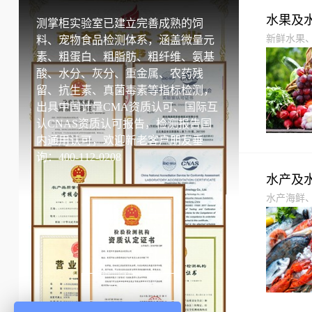
水果及
测掌柜实验室已建立完善成熟的饲
新鲜水果
料、宠物食品检测体系，涵盖微量元
素、粗蛋白、粗脂肪、粗纤维、氨基
酸、水分、灰分、重金属、农药残
留、抗生素、真菌毒素等指标检测，
出具中国计量CMA资质认可、国际互
认CNAS资质认可报告，检测报告国
内通用认可，欢迎新老客户朋友垂
询：400-112-0208
水产及
水产海鲜
鱼糜制品
品
立即查看